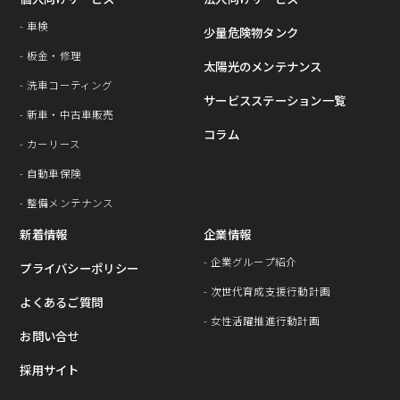
- ⾞検
少量危険物タンク
- 板⾦・修理
太陽光のメンテナンス
- 洗⾞コーティング
サービスステーション⼀覧
- 新車・中古車販売
コラム
- カーリース
- ⾃動⾞保険
- 整備メンテナンス
新着情報
企業情報
- 企業グループ紹介
プライバシーポリシー
- 次世代育成⽀援⾏動計画
よくあるご質問
- 女性活躍推進行動計画
お問い合せ
採用サイト